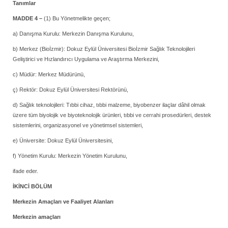
Tanımlar
MADDE 4 –
(1) Bu Yönetmelikte geçen;
a) Danışma Kurulu: Merkezin Danışma Kurulunu,
b) Merkez (Bioİzmir): Dokuz Eylül Üniversitesi Bioİzmir Sağlık Teknolojileri
Geliştirici ve Hızlandırıcı Uygulama ve Araştırma Merkezini,
c) Müdür: Merkez Müdürünü,
ç) Rektör: Dokuz Eylül Üniversitesi Rektörünü,
d) Sağlık teknolojileri: Tıbbi cihaz, tıbbi malzeme, biyobenzer ilaçlar dâhil olmak
üzere tüm biyolojik ve biyoteknolojik ürünleri, tıbbi ve cerrahi prosedürleri, destek
sistemlerini, organizasyonel ve yönetimsel sistemleri,
e) Üniversite: Dokuz Eylül Üniversitesini,
f) Yönetim Kurulu: Merkezin Yönetim Kurulunu,
ifade eder.
İKİNCİ BÖLÜM
Merkezin Amaçları ve Faaliyet Alanları
Merkezin amaçları