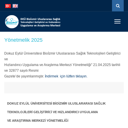
İçeriğe
Navigasyona
atla
atla
Menüy
Geç
Yönetmelik 2025
Dokuz Eylül Üniversitesi Bioİzmir Uluslararası Sağlık Teknolojileri Geliştirici
ve
Hızlandırıcı Uygulama ve Araştırma Merkezi Yönetmeliği” 21.04.2025 tarihli
ve 32877 sayılı Resmi
Gazete’de yayımlanmıştır.
İndirmek için lütfen tıklayın.
DOKUZ EYLÜL ÜNİVERSİTESİ BİOİZMİR ULUSLARARASI SAĞLIK
TEKNOLOJİLERİ GELİŞTİRİCİ VE HIZLANDIRICI UYGULAMA
VE ARAŞTIRMA MERKEZİ YÖNETMELİĞİ