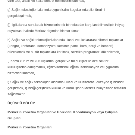
vitro test, analiz ve kalite kontrol hizmetlerini sunmak,
g) Sağlık teknolojileri alanında uygun kalite koşullarında pilot üretimi
gerçekleştirmek,
ğ) İlgili alanda sunulacak hizmetlerin tek bir noktadan karşılanabilmesi için ihtiyaç
duyulması halinde Merkez dışından hizmet almak,
h) Sağlık ve sağlık teknolojileri alanında ulusal ve uluslararası bilimsel toplantılar
(kongre, konferans, sempozyum, seminer, panel, kurs, sergi ve benzeri)
düzenlemek ve bu tür toplantılara katılmak, sertifika programları düzenlemek,
ı) Kamu kurum ve kuruluşlarına, gerçek ve tüzel kişiler ile özel sektör
kuruluşlarına danışmanlık, eğitim/sertifikalı eğitim, sertifikasyon ve uygulama
hizmetleri sunmak,
i) Sağlık ve sağlık teknolojileri alanında ulusal ve uluslararası düzeyde iş birlikleri
geliştirmek, iş birliği geliştirilen kurum ve kuruluşların Merkez bünyesinde temsilini
sağlamaktır.
ÜÇÜNCÜ BÖLÜM
Merkezin Yönetim Organları ve Görevleri, Koordinasyon veya Çalışma
Grupları
Merkezin Yönetim Organları