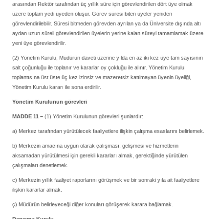
arasından Rektör tarafından üç yıllık süre için görevlendirilen dört üye olmak
üzere toplam yedi üyeden oluşur. Görev süresi biten üyeler yeniden
görevlendirilebilir. Süresi bitmeden görevden ayrılan ya da Üniversite dışında altı
aydan uzun süreli görevlendirilen üyelerin yerine kalan süreyi tamamlamak üzere
yeni üye görevlendirilir.
(2) Yönetim Kurulu, Müdürün daveti üzerine yılda en az iki kez üye tam sayısının
salt çoğunluğu ile toplanır ve kararlar oy çokluğu ile alınır. Yönetim Kurulu
toplantısına üst üste üç kez izinsiz ve mazeretsiz katılmayan üyenin üyeliği,
Yönetim Kurulu kararı ile sona erdirilir.
Yönetim Kurulunun görevleri
MADDE 11 –
(1) Yönetim Kurulunun görevleri şunlardır:
a) Merkez tarafından yürütülecek faaliyetlere ilişkin çalışma esaslarını belirlemek.
b) Merkezin amacına uygun olarak çalışması, gelişmesi ve hizmetlerin
aksamadan yürütülmesi için gerekli kararları almak, gerektiğinde yürütülen
çalışmaları denetlemek.
c) Merkezin yıllık faaliyet raporlarını görüşmek ve bir sonraki yıla ait faaliyetlere
ilişkin kararlar almak.
ç) Müdürün belirleyeceği diğer konuları görüşerek karara bağlamak.