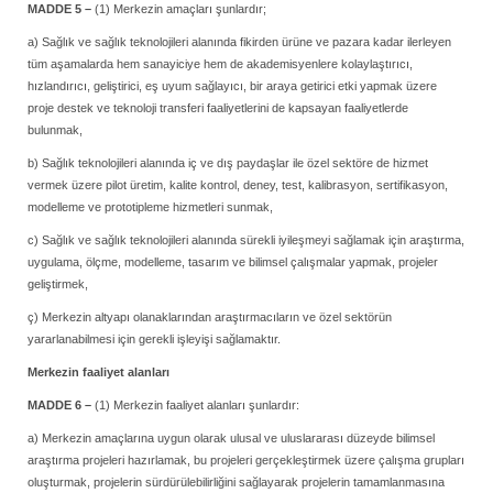
MADDE 5 –
(1) Merkezin amaçları şunlardır;
a) Sağlık ve sağlık teknolojileri alanında fikirden ürüne ve pazara kadar ilerleyen
tüm aşamalarda hem sanayiciye hem de akademisyenlere kolaylaştırıcı,
hızlandırıcı, geliştirici, eş uyum sağlayıcı, bir araya getirici etki yapmak üzere
proje destek ve teknoloji transferi faaliyetlerini de kapsayan faaliyetlerde
bulunmak,
b) Sağlık teknolojileri alanında iç ve dış paydaşlar ile özel sektöre de hizmet
vermek üzere pilot üretim, kalite kontrol, deney, test, kalibrasyon, sertifikasyon,
modelleme ve prototipleme hizmetleri sunmak,
c) Sağlık ve sağlık teknolojileri alanında sürekli iyileşmeyi sağlamak için araştırma,
uygulama, ölçme, modelleme, tasarım ve bilimsel çalışmalar yapmak, projeler
geliştirmek,
ç) Merkezin altyapı olanaklarından araştırmacıların ve özel sektörün
yararlanabilmesi için gerekli işleyişi sağlamaktır.
Merkezin faaliyet alanları
MADDE 6 –
(1) Merkezin faaliyet alanları şunlardır:
a) Merkezin amaçlarına uygun olarak ulusal ve uluslararası düzeyde bilimsel
araştırma projeleri hazırlamak, bu projeleri gerçekleştirmek üzere çalışma grupları
oluşturmak, projelerin sürdürülebilirliğini sağlayarak projelerin tamamlanmasına