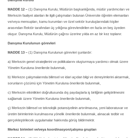
Danışma Kurulu
MADDE 12 –
(1) Danışma Kurulu; Müdürün başkanlığında, müdür yardımcıları ve
Merkezin faaliyet alanları ile ilgili çalışmaları bulunan Üniversite öğretim elemanları
ve/veya mensupları, kamu kurumları ve özel sektör kuruluşlarındaki kişiler
arasından Rektör tarafından üç yıllığına görevlendirilen en fazla on beş üyeden
oluşur. Danışma Kurulu, Müdürün çağrısı üzerine yılda en az bir kez toplanır.
Danışma Kurulunun görevleri
MADDE 13 –
(1) Danışma Kurulunun görevleri şunlardır:
a) Merkezin genel stratejilerini ve politikalarını oluşturmaya yardımcı olmak üzere
Yönetim Kuruluna önerilerde bulunmak,
b) Merkeze çalışmalarında bilimsel ve idari açıdan bilgi ve deneyimlerini aktarmak,
sorunların çözümü için Yönetim Kuruluna önerilerde bulunmak,
c) Merkezin etkinlikleri doğrultusunda dış paydaşlarla iş birliğinin geliştirilmesini
sağlamak üzere Yönetim Kuruluna önerilerde bulunmak,
ç) Merkezin bilimsel ve teknolojik potansiyelinin artırılmasına, yeni laboratuvar ve
üretim birimlerinin kurulmasına yönelik önerilerde bulunmak, alınacak tedbir ve
gerçekleştirilecek uygulamalar hakkında görüş bildirmektir.
Merkez birimleri ve/veya koordinasyon/çalışma grupları