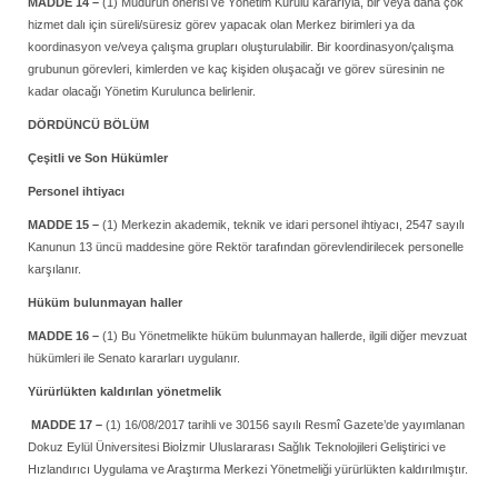
MADDE 14 –
(1) Müdürün önerisi ve Yönetim Kurulu kararıyla, bir veya daha çok
hizmet dalı için süreli/süresiz görev yapacak olan Merkez birimleri ya da
koordinasyon ve/veya çalışma grupları oluşturulabilir. Bir koordinasyon/çalışma
grubunun görevleri, kimlerden ve kaç kişiden oluşacağı ve görev süresinin ne
kadar olacağı Yönetim Kurulunca belirlenir.
DÖRDÜNCÜ BÖLÜM
Çeşitli ve Son Hükümler
Personel ihtiyacı
MADDE 15 –
(1) Merkezin akademik, teknik ve idari personel ihtiyacı, 2547 sayılı
Kanunun 13 üncü maddesine göre Rektör tarafından görevlendirilecek personelle
karşılanır.
Hüküm bulunmayan haller
MADDE 16 –
(1) Bu Yönetmelikte hüküm bulunmayan hallerde, ilgili diğer mevzuat
hükümleri ile Senato kararları uygulanır.
Yürürlükten kaldırılan yönetmelik
MADDE 17 –
(1) 16/08/2017 tarihli ve 30156 sayılı Resmî Gazete’de yayımlanan
Dokuz Eylül Üniversitesi Bioİzmir Uluslararası Sağlık Teknolojileri Geliştirici ve
Hızlandırıcı Uygulama ve Araştırma Merkezi Yönetmeliği yürürlükten kaldırılmıştır.