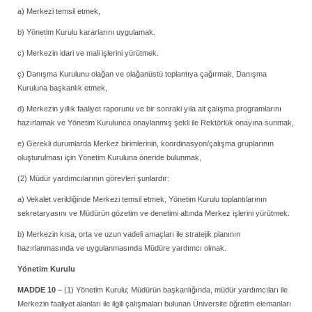
a) Merkezi temsil etmek,
b) Yönetim Kurulu kararlarını uygulamak.
c) Merkezin idari ve mali işlerini yürütmek.
ç) Danışma Kurulunu olağan ve olağanüstü toplantıya çağırmak, Danışma
Kuruluna başkanlık etmek,
d) Merkezin yıllık faaliyet raporunu ve bir sonraki yıla ait çalışma programlarını
hazırlamak ve Yönetim Kurulunca onaylanmış şekli ile Rektörlük onayına sunmak,
e) Gerekli durumlarda Merkez birimlerinin, koordinasyon/çalışma gruplarının
oluşturulması için Yönetim Kuruluna öneride bulunmak,
(2) Müdür yardımcılarının görevleri şunlardır:
a) Vekalet verildiğinde Merkezi temsil etmek, Yönetim Kurulu toplantılarının
sekretaryasını ve Müdürün gözetim ve denetimi altında Merkez işlerini yürütmek.
b) Merkezin kısa, orta ve uzun vadeli amaçları ile stratejik planının
hazırlanmasında ve uygulanmasında Müdüre yardımcı olmak.
Yönetim Kurulu
MADDE 10 –
(1) Yönetim Kurulu; Müdürün başkanlığında, müdür yardımcıları ile
Merkezin faaliyet alanları ile ilgili çalışmaları bulunan Üniversite öğretim elemanları