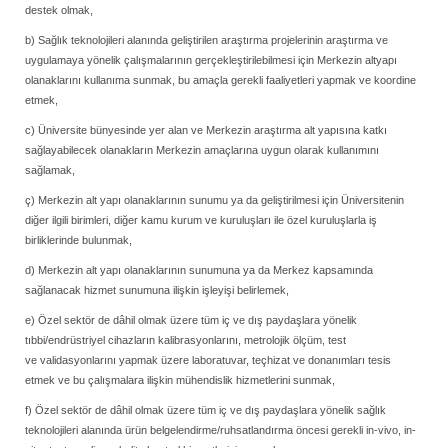
destek olmak,
b) Sağlık teknolojileri alanında geliştirilen araştırma projelerinin araştırma ve
uygulamaya yönelik çalışmalarının gerçekleştirilebilmesi için Merkezin altyapı
olanaklarını kullanıma sunmak, bu amaçla gerekli faaliyetleri yapmak ve koordine
etmek,
c) Üniversite bünyesinde yer alan ve Merkezin araştırma alt yapısına katkı
sağlayabilecek olanakların Merkezin amaçlarına uygun olarak kullanımını
sağlamak,
ç) Merkezin alt yapı olanaklarının sunumu ya da geliştirilmesi için Üniversitenin
diğer ilgili birimleri, diğer kamu kurum ve kuruluşları ile özel kuruluşlarla iş
birliklerinde bulunmak,
d) Merkezin alt yapı olanaklarının sunumuna ya da Merkez kapsamında
sağlanacak hizmet sunumuna ilişkin işleyişi belirlemek,
e) Özel sektör de dâhil olmak üzere tüm iç ve dış paydaşlara yönelik
tıbbi/endrüstriyel cihazların kalibrasyonlarını, metrolojik ölçüm, test
ve validasyonlarını yapmak üzere laboratuvar, teçhizat ve donanımları tesis
etmek ve bu çalışmalara ilişkin mühendislik hizmetlerini sunmak,
f) Özel sektör de dâhil olmak üzere tüm iç ve dış paydaşlara yönelik sağlık
teknolojileri alanında ürün belgelendirme/ruhsatlandırma öncesi gerekli in-vivo, in-